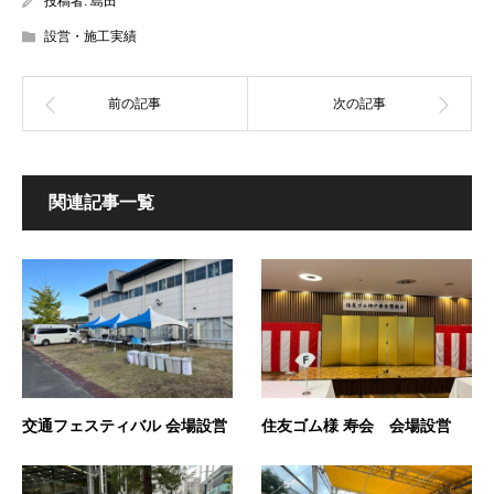
投稿者:
島田
設営・施工実績
関連記事一覧
交通フェスティバル 会場設営
住友ゴム様 寿会 会場設営