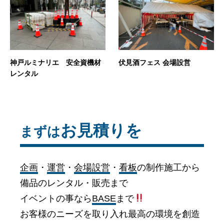
神戸ルミナリエ 安全資機材
伏見酒フェス 会場設営
レンタル
お見積りを
まずは
企画
・
運営
・
会場設営
・
看板
の制作施工から
備品のレンタル・販売まで
イベントの事なら
BASE
まで
お客様のニーズを取り入れ最高の環境を創造