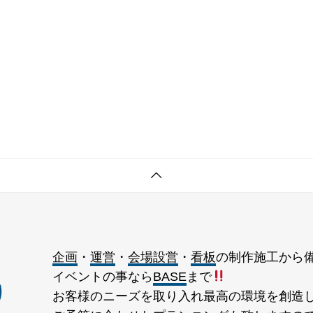
企画
・
運営
・
会場設営
・
看板
の制作施工から
イベントの事なら
BASE
まで
り
お客様のニーズを取り入れ最高の環境を創造