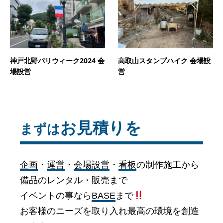
神戸北野パリウィーク2024 会
高取山スタンプハイク 会場設
場設営
営
お見積りを
まずは
企画
・
運営
・
会場設営
・
看板
の制作施工から
備品のレンタル・販売まで
イベントの事なら
BASE
まで
お客様のニーズを取り入れ最高の環境を創造