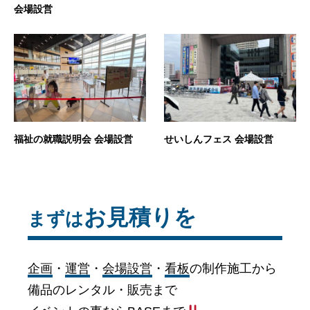
会場設営
福祉の就職説明会 会場設営
せいしんフェス 会場設営
お見積りを
まずは
企画
・
運営
・
会場設営
・
看板
の制作施工から
備品のレンタル・販売まで