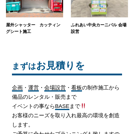
屋外シャッター カッティン
ふれあい中央カーニバル 会場
グシート施工
設営
お見積りを
まずは
企画
・
運営
・
会場設営
・
看板
の制作施工から
備品のレンタル・販売まで
イベントの事なら
BASE
まで
お客様のニーズを取り入れ最高の環境を創造
します。
ご予算に合わせたプランニングも致しますの