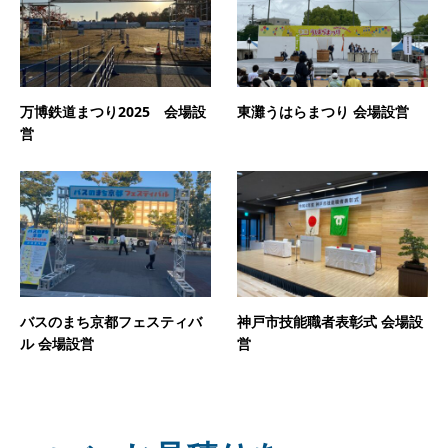
万博鉄道まつり2025 会場設
東灘うはらまつり 会場設営
営
バスのまち京都フェスティバ
神戸市技能職者表彰式 会場設
ル 会場設営
営