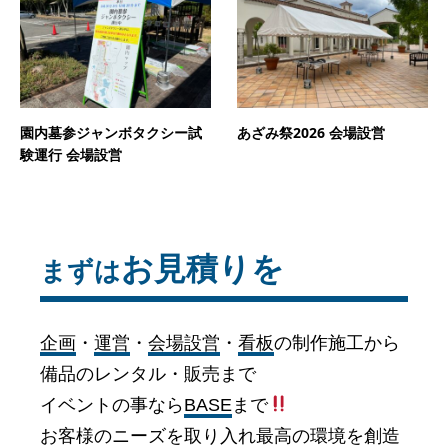
園内墓参ジャンボタクシー試
あざみ祭2026 会場設営
験運行 会場設営
お見積りを
まずは
企画
・
運営
・
会場設営
・
看板
の制作施工から
備品のレンタル・販売まで
イベントの事なら
BASE
まで
お客様のニーズを取り入れ最高の環境を創造